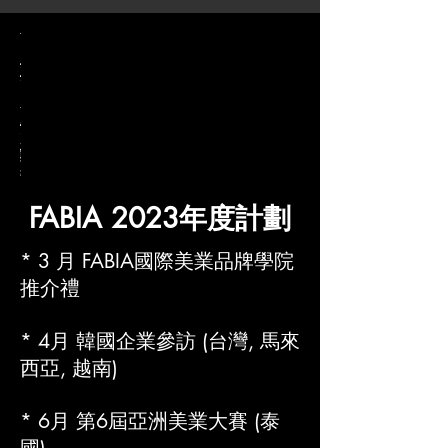
韓
韓
韓
韓
韓
韓
韓
韓
韓
第
FABIA X
MASDO
國
國
國
國
國
國
國
國
國
六
KABTAC
越南分
分
分
分
分
分
分
分
分
分
屆
美容展
會活動
會
會
會
會
會
會
會
會
會
亞
時間：2023
地點：越南
年9月份
拜
拜
拜
拜
拜
拜
拜
拜
拜
洲
地點：馬來
訪
訪
訪
訪
訪
訪
訪
訪
訪
美
西亞
FABIA 2023年度計劃
業
時
時
時
時
時
時
時
時
間：
間：
間：
間：
間：
間：
間：
間：
大
* 3 月 FABIA國際美業品牌學院
2023
2023
2023
2023
2023
2023
2023
2023
賽
推介禮
年4
年4
年4
年4
年4
年4
年4
年4
月
月
月
月
月
月
月
月
時
地
地
地
地
地
地
地
地
間：
* 4月 韓國企業參訪 (台灣, 馬來
點：
點：
點：
點：
點：
點：
點：
點：
2023
韓國
韓國
韓國
韓國
韓國
韓國
韓國
韓國
西亞, 越南)
年7
月
地
* 6月 第6屆亞洲美業大賽 (泰
點：
泰國