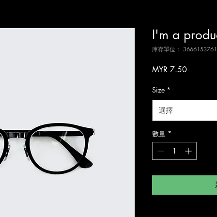
I'm a produ
庫存單位： 3666153761
價
MYR 7.50
格
Size
*
選擇
數量
*